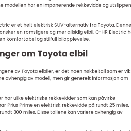
ne modellen har en imponerende rekkevidde og utslippe
ctric er et helt elektrisk SUV-alternativ fra Toyota. Denn
nsker en romsligere og mer allsidig elbil. C-HR Electric 
en komfortabel og stilfull bilopplevelse.
nger om Toyota elbil
ingene av Toyota elbiler, er det noen nøkkeltall som er vik
iere avhengig av modell, men gir generelt informasjon om
er har ulike elektriske rekkevidder som kan påvirke
r Prius Prime en elektrisk rekkevidde på rundt 25 miles,
undt 300 miles. Disse tallene kan variere avhengig av