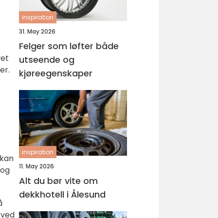
inspiration
31. May 2026
Felger som løfter både
vet
utseende og
er.
kjøreegenskaper
inspiration
 kan
11. May 2026
 og
Alt du bør vite om
dekkhotell i Ålesund
å
 ved