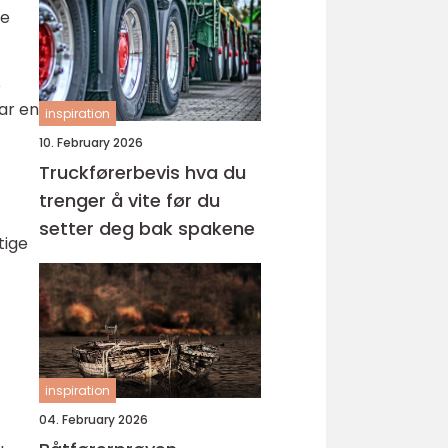
ne
e
har en
inspiration
10. February 2026
Truckførerbevis hva du
trenger å vite før du
setter deg bak spakene
tige
inspiration
04. February 2026