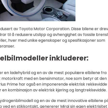
produsert av Toyota Motor Corporation. Disse bilene er dre
drar til å redusere utslipp og avhengighet av fossile brensl
deller, hver med unike egenskaper og spesifikasjoner som
eranser.
lbilmodeller inkluderer:
e er en ladehybrid og en av de mest populære elbilene fra
k motorkraft med en bensinmotor, noe som betyr at den
rius Prime har også en imponerende elektrisk rekkevidde
er en kombinasjon av elektrisk kjøring og langtrekkevidde.
 hydrogenbilmodell og en av de mest innovative elbilene p
p ved en stikkontakt, genererer Mirai sin egen elektrisitet