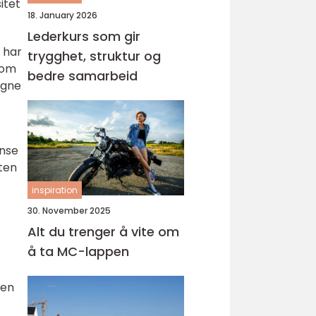
itet
18. January 2026
Lederkurs som gir
a har
trygghet, struktur og
som
bedre samarbeid
egne
anse
ten
inspiration
30. November 2025
Alt du trenger å vite om
å ta MC-lappen
gen