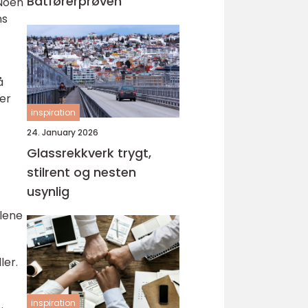
Båtførerprøven
 Noen
ns
å
er
inspiration
24. January 2026
Glassrekkverk trygt,
stilrent og nesten
usynlig
llene
ler.
inspiration