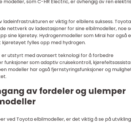
e modeller, som C-HR Electric, er avhengig av ren elektris
av ladeinfrastrukturen er viktig for elbilens suksess. Toyot
nde nettverk av ladestasjoner for sine elbilmodeller, noe 
e opp sine kjøretøy. Hydrogenmodeller som Mirai har også 
t kjøretøyet fylles opp med hydrogen.
r er utstyrt med avansert teknologi for å forbedre
r funksjoner som adaptiv cruisekontroll, kjørefeltsassist
en modeller har også fjernstyringsfunksjoner og mulighe
et.
mgang av fordeler og ulemper
modeller
r ved Toyota elbilmodeller, er det viktig å se på utviklin