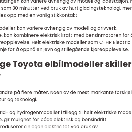
 ladingen kan variere avhengig av modell og ladestasjon.
e som 30 minutter ved bruk av hurtigladingsteknologi, me
des opp med en vanlig stikkontakt.
lmodeller kan variere avhengig av modell og drivverk.
e, kan kombinere elektrisk kraft med bensinmotoren for 
eopplevelse. Helt elektriske modeller som C-HR Electric 
inje for å oppnå en jevn og stillegående kjøreopplevelse.
ge Toyota elbilmodeller skiller
e
erandre på flere måter. Noen av de mest markante forskje
ktur og teknologi.
brid- og hydrogenmodeller i tillegg til helt elektriske model
 gir mulighet for både elektrisk og bensindrift.
oduserer sin egen elektrisitet ved bruk av