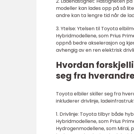
2. Ladehastighet: Hastigheten på
modeller kan lades opp på så lit
andre kan ta lengre tid når de la
3. Ytelse: Ytelsen til Toyota elbi
Hybridmodellene, som Prius Prim
oppnå bedre akselerasjon og kjør
avhengig av en ren elektrisk drivl
Hvordan forskjelli
seg fra hverandr
Toyota elbiler skiller seg fra hv
inkluderer drivlinje, ladeinfrastru
1. Drivlinje: Toyota tilbyr både hy
Hybridmodellene, som Prius Prime,
Hydrogenmodellene, som Mirai, pr