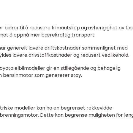
ler bidrar til å redusere klimautslipp og avhengighet av fos
tt mot å oppnå mer bærekraftig transport.
er har generelt lavere driftskostnader sammenlignet med
kyldes lavere drivstoffkostnader og redusert vedlikehold.
Toyota elbilmodeller gir en stillegående og behagelig
en bensinmotor som genererer støy.
ektriske modeller kan ha en begrenset rekkevidde
brenningsmotor. Dette kan begrense muligheten for len