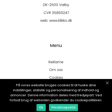
web:
www.klikko.dk
Menu
Reklame
Om oss
Cookies
På vores website bruges cookies til at huske dine
Kontakt Oss
indstillinger, statistik og personalisering af indhold og
Sitemap
annoncer. Denne information deles med tredjepart. Ved
fortsat brug af websiden godkender du cookiepolitikken.
Ok
Privatlivspolitik