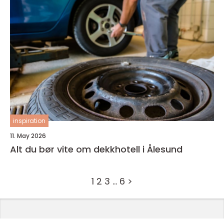
inspiration
11. May 2026
Alt du bør vite om dekkhotell i Ålesund
1
2
3
…
6
>