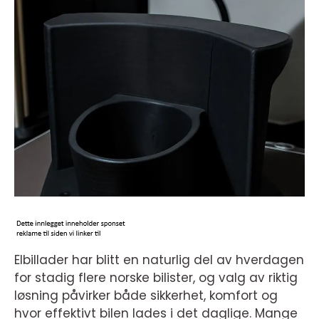
Elbillader har blitt en naturlig del av hverdagen
for stadig flere norske bilister, og valg av riktig
løsning påvirker både sikkerhet, komfort og
hvor effektivt bilen lades i det daglige. Mange