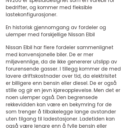
NV200 er spesialdesignet som en varebil for
bedrifter, og kommer med fleksible
lastekonfigurasjoner.
En historisk gjennomgang av fordeler og
ulemper med forskjellige Nissan Elbil
Nissan Elbil har flere fordeler sammenlignet
med konvensjonelle biler. De er mer
miljøvennlige, da de ikke genererer utslipp av
forurensende gasser. I tillegg kommer de med
lavere driftskostnader over tid, da elektrisitet
er billigere enn bensin eller diesel. De er også
stille og gir en jevn kjøreopplevelse. Men det er
noen ulemper også. Den begrensede
rekkevidden kan være en bekymring for de
som trenger å tilbakelegge lange avstander
uten tilgang til ladestasjoner. Ladetiden kan
også være lengre enn å fylle bensin eller