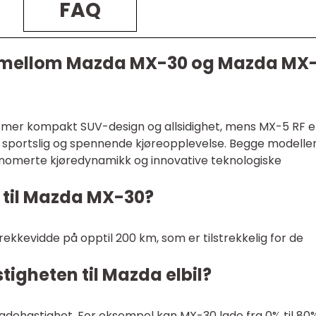
FAQ
ne mellom Mazda MX-30 og Mazda MX
mer kompakt SUV-design og allsidighet, mens MX-5 RF e
 sportslig og spennende kjøreopplevelse. Begge modelle
renomerte kjøredynamikk og innovative teknologiske
 til Mazda MX-30?
ekkevidde på opptil 200 km, som er tilstrekkelig for de
igheten til Mazda elbil?
adehastighet. For eksempel kan MX-30 lade fra 0% til 80