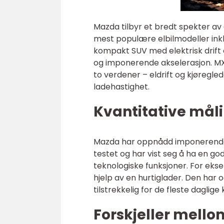
Mazda tilbyr et bredt spekter av 
mest populære elbilmodeller in
kompakt SUV med elektrisk drift 
og imponerende akselerasjon. MX
to verdener – eldrift og kjøreg
ladehastighet.
Kvantitative mål
Mazda har oppnådd imponerende re
testet og har vist seg å ha en go
teknologiske funksjoner. For eks
hjelp av en hurtiglader. Den har 
tilstrekkelig for de fleste daglige 
Forskjeller mell