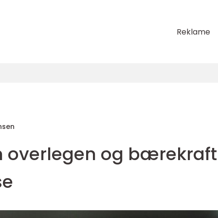
Reklame
nsen
n overlegen og bærekraft
se