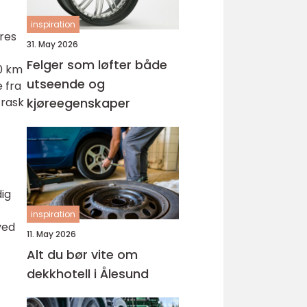
inspiration
eres
31. May 2026
Felger som løfter både
00 km
utseende og
 fra
 rask
kjøreegenskaper
ig
inspiration
ved
11. May 2026
Alt du bør vite om
dekkhotell i Ålesund