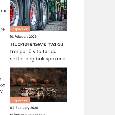
n mer
re.
inspiration
10. February 2026
Truckførerbevis hva du
trenger å vite før du
setter deg bak spakene
g
god
v.
inspiration
04. February 2026