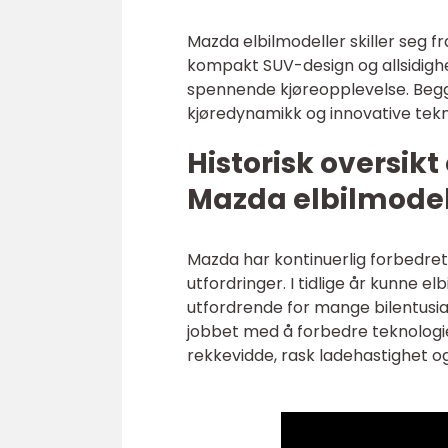
Mazda elbilmodeller skiller seg 
kompakt SUV-design og allsidighe
spennende kjøreopplevelse. Begg
kjøredynamikk og innovative tekno
Historisk oversik
Mazda elbilmodel
Mazda har kontinuerlig forbedret
utfordringer. I tidlige år kunne e
utfordrende for mange bilentusias
jobbet med å forbedre teknologie
rekkevidde, rask ladehastighet 