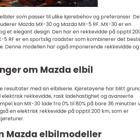
elbiler som passer til ulike kjørebehov og preferanser. D
kluderer Mazda MX-30 og Mazda MX-5 RF. MX-30 er en
og et elegant design. Den har en rekkevidde på opptil 2
-5 RF er en sportslig roadster som kombinerer det beste
lede. Denne modellen har også imponerende rekkevidde og
inger om Mazda elbil
sultater med sin elbilserie. Kjøretøyene har blitt grund
d elektrisk rekkevidde, rask ladehastighet og avanserte
empel kan MX-30 lade fra 0% til 80% på bare 36 minutter 
også en elektrisk rekkevidde på opptil 200 km, som er
kjøreturer.
om Mazda elbilmodeller