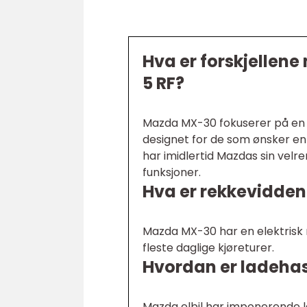
Hva er forskjelle
5 RF?
Mazda MX-30 fokuserer på en 
designet for de som ønsker en
har imidlertid Mazdas sin vel
funksjoner.
Hva er rekkevidden
Mazda MX-30 har en elektrisk r
fleste daglige kjøreturer.
Hvordan er ladehast
Mazda elbil har imponerende l