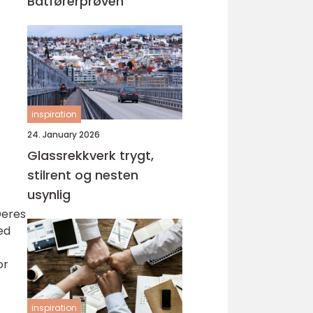
Båtførerprøven
inspiration
24. January 2026
Glassrekkverk trygt,
stilrent og nesten
usynlig
Deres
ed
or
inspiration