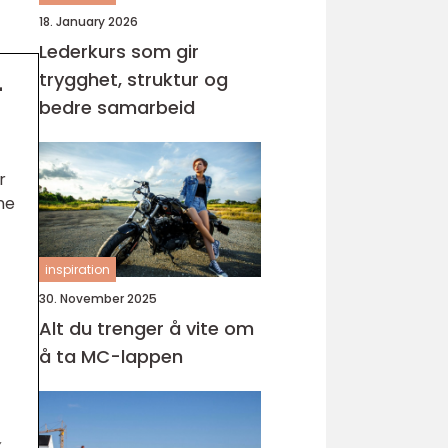
18. January 2026
Lederkurs som gir
trygghet, struktur og
-
bedre samarbeid
r
ne
inspiration
30. November 2025
Alt du trenger å vite om
å ta MC-lappen
%