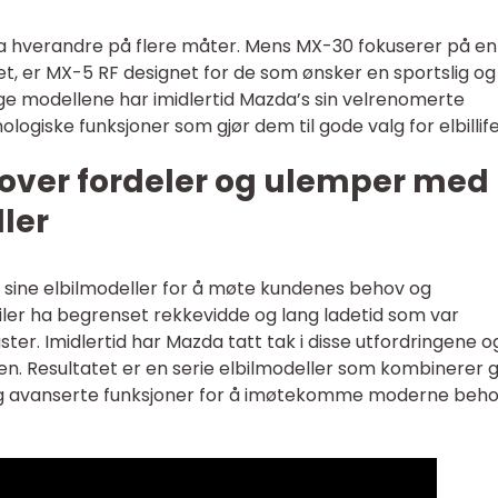
fra hverandre på flere måter. Mens MX-30 fokuserer på e
t, er MX-5 RF designet for de som ønsker en sportslig og
e modellene har imidlertid Mazda’s sin velrenomerte
logiske funksjoner som gjør dem til gode valg for elbillife
t over fordeler og ulemper med
ler
 sine elbilmodeller for å møte kundenes behov og
lbiler ha begrenset rekkevidde og lang ladetid som var
ter. Imidlertid har Mazda tatt tak i disse utfordringene o
n. Resultatet er en serie elbilmodeller som kombinerer 
og avanserte funksjoner for å imøtekomme moderne beho