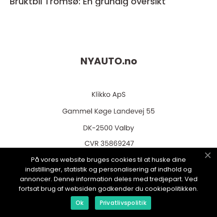
Bruktbil Tromsø: En grundig oversikt
NYAUTO.
no
web:
www.klikko.dk
På vores website bruges cookies til at huske dine
indstillinger, statistik og personalisering af indhold og
annoncer. Denne information deles med tredjepart. Ved
fortsat brug af websiden godkender du cookiepolitikken.
Ok
Privatlivspolitik
Menu