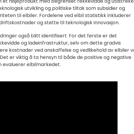
som et nisjeprodukt med begrenset rekkevidde og utilstrekk
eknologisk utvikling og politiske tiltak som subsidier og
iteten til elbiler. Fordelene ved elbil statistikk inkluderer
driftskostnader og støtte til teknologisk innovasjon.
inger også blitt identifisert. For det første er det
kkevidde og ladeinfrastruktur, selv om dette gradvis
ere kostnader ved anskaffelse og vedlikehold av elbiler 
et er viktig å ta hensyn til både de positive og negative
an evaluerer elbilmarkedet.