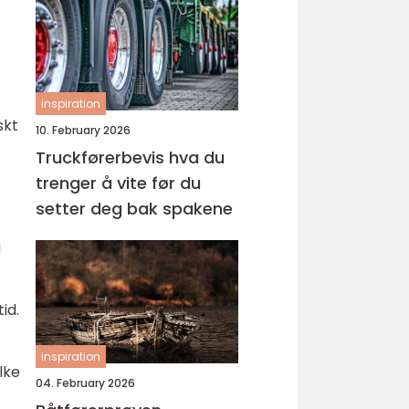
t
inspiration
skt
10. February 2026
Truckførerbevis hva du
trenger å vite før du
setter deg bak spakene
g
id.
inspiration
lke
04. February 2026