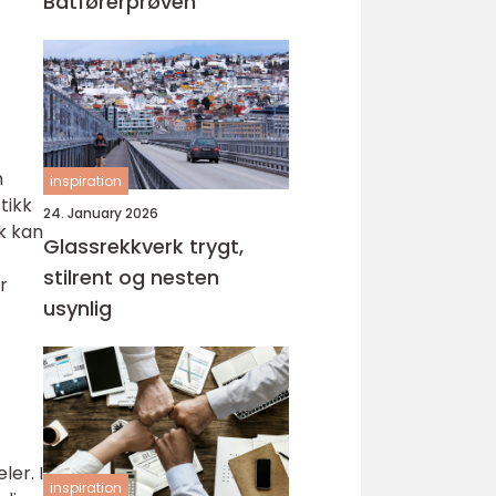
Båtførerprøven
m
inspiration
tikk
24. January 2026
kk kan
Glassrekkverk trygt,
stilrent og nesten
r
usynlig
ler. I
inspiration