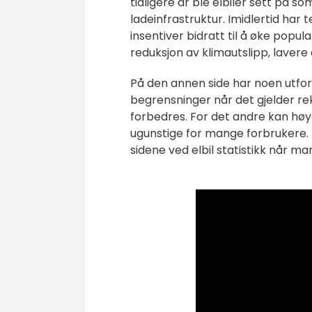
tidligere år ble elbiler sett på 
ladeinfrastruktur. Imidlertid har t
insentiver bidratt til å øke popular
reduksjon av klimautslipp, lavere 
På den annen side har noen utfordr
begrensninger når det gjelder re
forbedres. For det andre kan høy
ugunstige for mange forbrukere. D
sidene ved elbil statistikk når m