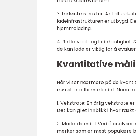
med fossildrevne biler.
3. Ladeinfrastruktur: Antall lades
ladeinfrastrukturen er utbygd. De
hjemmelading.
4. Rekkevidde og ladehastighet: S
de kan lade er viktig for å evalue
Kvantitative måli
Når vi ser nærmere på de kvanti
mønstre i elbilmarkedet. Noen ek
1. Vekstrate: En årlig vekstrate er
Det kan gi et innblikk i hvor raskt
2. Markedsandel: Ved å analysere m
merker som er mest populære bla