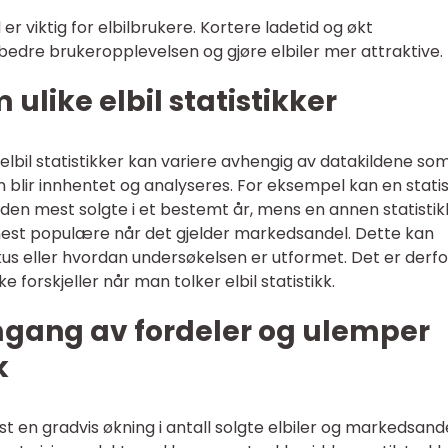
 er viktig for elbilbrukere. Kortere ladetid og økt
orbedre brukeropplevelsen og gjøre elbiler mer attraktive.
 ulike elbil statistikker
 elbil statistikker kan variere avhengig av datakildene so
 blir innhentet og analyseres. For eksempel kan en statis
er den mest solgte i et bestemt år, mens en annen statisti
mest populære når det gjelder markedsandel. Dette kan
fokus eller hvordan undersøkelsen er utformet. Det er derfo
forskjeller når man tolker elbil statistikk.
mgang av fordeler og ulemper
k
 vist en gradvis økning i antall solgte elbiler og markedsande