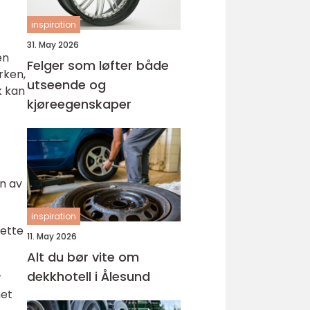
inspiration
31. May 2026
en
Felger som løfter både
rken,
utseende og
k kan
kjøreegenskaper
en av
inspiration
Dette
11. May 2026
Alt du bør vite om
dekkhotell i Ålesund
r
net