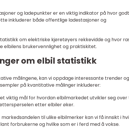
tasjoner og ladepunkter er en viktig indikator på hvor god
tte inkluderer både offentlige ladestasjoner og
tatistikk om elektriske kjøretøyers rekkevidde og hvor ra
re elbilens brukervennlighet og praktiskitet.
nger om elbil statistikk
tative målingene, kan vi oppdage interessante trender o
sempler på kvantitative målinger inkluderer:
 et viktig mål for hvordan elbilmarkedet utvikler seg over t
 etterspørselen etter elbiler øker.
arkedsandelen til ulike elbilmerker kan vi få innsikt i hvi
nt forbrukerne og hvilke som er i ferd med å vokse.