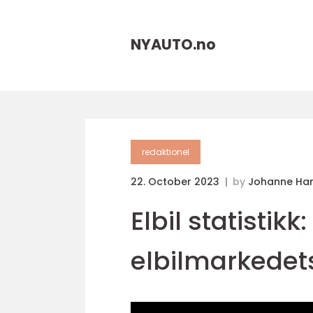
NYAUTO.
no
redaktionel
22. October 2023
by
Johanne Ha
Elbil statistikk
elbilmarkedets