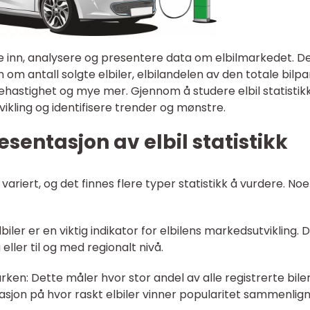
mle inn, analysere og presentere data om elbilmarkedet. D
om antall solgte elbiler, elbilandelen av den totale bilpa
dehastighet og mye mer. Gjennom å studere elbil statistik
vikling og identifisere trender og mønstre.
sentasjon av elbil statistikk
 variert, og det finnes flere typer statistikk å vurdere. No
elbiler er en viktig indikator for elbilens markedsutvikling. 
eller til og med regionalt nivå.
arken: Dette måler hvor stor andel av alle registrerte bile
ikasjon på hvor raskt elbiler vinner popularitet sammenlig