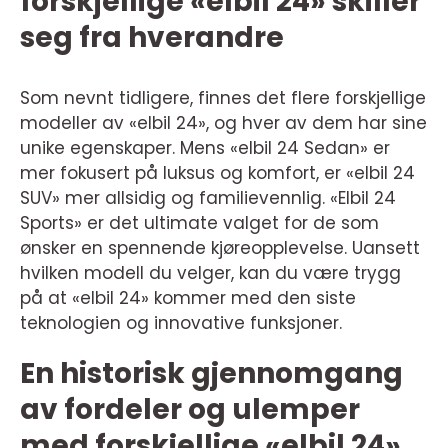
forskjellige «elbil 24» skiller
seg fra hverandre
Som nevnt tidligere, finnes det flere forskjellige
modeller av «elbil 24», og hver av dem har sine
unike egenskaper. Mens «elbil 24 Sedan» er
mer fokusert på luksus og komfort, er «elbil 24
SUV» mer allsidig og familievennlig. «Elbil 24
Sports» er det ultimate valget for de som
ønsker en spennende kjøreopplevelse. Uansett
hvilken modell du velger, kan du være trygg
på at «elbil 24» kommer med den siste
teknologien og innovative funksjoner.
En historisk gjennomgang
av fordeler og ulemper
med forskjellige «elbil 24»