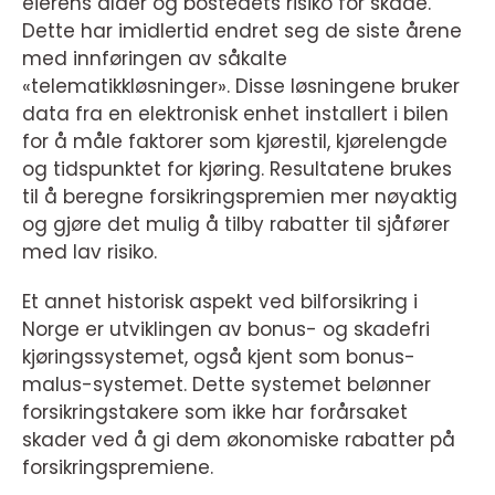
eierens alder og bostedets risiko for skade.
Dette har imidlertid endret seg de siste årene
med innføringen av såkalte
«telematikkløsninger». Disse løsningene bruker
data fra en elektronisk enhet installert i bilen
for å måle faktorer som kjørestil, kjørelengde
og tidspunktet for kjøring. Resultatene brukes
til å beregne forsikringspremien mer nøyaktig
og gjøre det mulig å tilby rabatter til sjåfører
med lav risiko.
Et annet historisk aspekt ved bilforsikring i
Norge er utviklingen av bonus- og skadefri
kjøringssystemet, også kjent som bonus-
malus-systemet. Dette systemet belønner
forsikringstakere som ikke har forårsaket
skader ved å gi dem økonomiske rabatter på
forsikringspremiene.