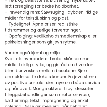
– Tørk og beskyttelse: Blåser og myke kluter,
lett forsegling for bedre holdbarhet.
– Innvendig rens: Støvsuging i dybden, riktige
midler for tekstil, skinn og plast.
– Tydelighet: Åpne priser, realistiske
tidsrammer og ærlige forventninger.
– Oppfølging: Vedlikeholdsmedlemskap eller
pakkeløsninger som gir jevn rytme.
Vurder også kjemi og miljø.
Kvalitetsleverandører bruker skånsomme
midler i riktig styrke, og gir råd om hvordan
bilen bør vaskes mellom besøkene. Sjekk
anmeldelser fra lokale kunder. En jevn strøm
av positive omtaler sier mye om både service
og håndverk. Mange aktører tilbyr dessuten
tilleggsbehandlinger som motorromvask,
luktfjerning, tekstilimpregnering og enkel
polering. Disse gir merverdi når behovet