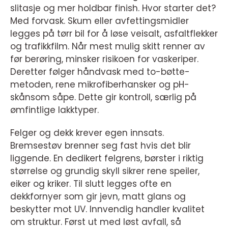
slitasje og mer holdbar finish. Hvor starter det?
Med forvask. Skum eller avfettingsmidler
legges på tørr bil for å løse veisalt, asfaltflekker
og trafikkfilm. Når mest mulig skitt renner av
før berøring, minsker risikoen for vaskeriper.
Deretter følger håndvask med to-bøtte-
metoden, rene mikrofiberhansker og pH-
skånsom såpe. Dette gir kontroll, særlig på
ømfintlige lakktyper.
Felger og dekk krever egen innsats.
Bremsestøv brenner seg fast hvis det blir
liggende. En dedikert felgrens, børster i riktig
størrelse og grundig skyll sikrer rene speiler,
eiker og kriker. Til slutt legges ofte en
dekkfornyer som gir jevn, matt glans og
beskytter mot UV. Innvendig handler kvalitet
om struktur. Først ut med løst avfall, så