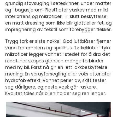
grundig støvsuging i seteskinner, under matter
og i bagasjerom. Plastflater vaskes med mild
interiørrens og mikrofiber. Til slutt beskyttelse:
en matt dressing som ikke blir glatt eller fet, og
impregnering av tekstil som forebygger flekker.
Trygg tørk er siste nøkkel. God luftblåser fjerner
vann fra emblem og speilhus. Tørkekluter i tykk
mikrofiber legger vannet i stedet for å dra det
rundt. Her skapes glansen mange forbinder
med ny bil. Først nå gir en lett lakkbeskyttelse
mening. En sprayforsegling eller voks etterlater
hydrofob effekt. Vannet perler av, skitt fester
seg dårligere, og neste vask går raskere.
Kvalitet føles når bilen holder seg ren lenger.