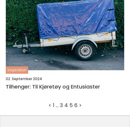
inspiration
02. September 2024
Tilhenger: Til Kjøretøy og Entusiaster
<
1
…
3
4
5
6
>